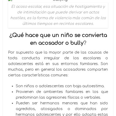
El acoso escolar, esa situación de hostigamiento y
de intimidación que puede derivar en actos
hostiles, es la forma de violencia más común de los
últimos tiempos en recintos escolares.
¿Qué hace que un niño se convierta
en acosador o bully
?
Por supuesto que la mayor parte de las causas de
toda conducta irregular de los escolares o
adolescentes está en sus entornos familiares. Son
muchas, pero en general los acosadores comparten
ciertas características comunes:
Son niños o adolescentes con baja autoestima.
Provienen de ambientes familiares en los que
predominan las agresiones físicas o verbales.
Pueden ser hermanos menores que han sido
agredidos, atosigados o dominados por
hermanos adolescentes y por ello adopta estas