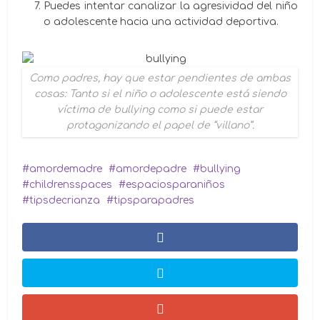
Puedes intentar canalizar la agresividad del niño
o adolescente hacia una actividad deportiva.
Como padres, hay que estar pendientes de ambas
cosas: Tanto si el niño o adolescente está siendo
víctima de bullying como si puede estar
protagonizando el papel de “villano”.
amordemadre
amordepadre
bullying
childrensspaces
espaciosparaniños
tipsdecrianza
tipsparapadres