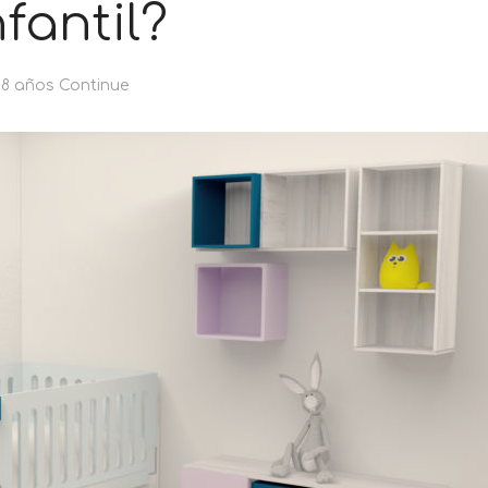
nfantil?
8 años Continue