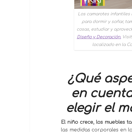
Los camarotes infantiles 
para dormir y soñar, ta
cosas, estudiar y aprovec
Diseño y Decoración.
Visit
localizado en la Ca
¿Qué aspe
en cuent
elegir el m
El niño crece, los muebles t
las medidas corporales en l