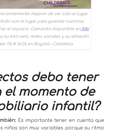
recientemente dejaron de ser solo el lugar
mbién son el lugar para guardar nuestras
har el espacio. Camarote disponible en
Kiki
a su sitio web, redes sociales y su almacén
lle 116 # 16-26 en Bogotá – Colombia.
ctos debo tener
a el momento de
obiliario infantil?
ambién:
Es importante tener en cuenta que
os niños son muy variables porque su ritmo