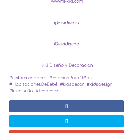
www.mi-kiki.com
@kikidiseno
@kikidiseno
KiKi Diseño y Decoración
childrensspaces
EsaciosParaNiños
HabitacionesDeBebé
kidsdecor
kidsdesign
kikidiseño
tendencia