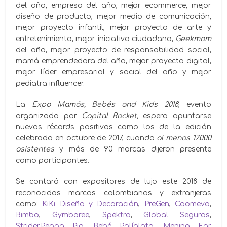
del año, empresa del año, mejor ecommerce, mejor
diseño de producto, mejor medio de comunicación,
mejor proyecto infantil, mejor proyecto de arte y
entretenimiento, mejor iniciativa ciudadana,
Geekmom
del año, mejor proyecto de responsabilidad social,
mamá emprendedora del año, mejor proyecto digital,
mejor líder empresarial y social del año y mejor
pediatra influencer.
La
Expo Mamás, Bebés and Kids 2018
, evento
organizado por
Capital Rocket,
espera apuntarse
nuevos récords positivos como los de la edición
celebrada en octubre de 2017, cuando
al menos 17.000
asistentes
y más de 90 marcas dijeron presente
como participantes.
Se contará con expositores de lujo este 2018 de
reconocidas marcas colombianas y extranjeras
como:
KiKi Diseño y Decoración
,
PreGen
,
Coomeva
,
Bimbo
,
Gymboree
,
Spektra
,
Global Seguros
,
Strider
,
Peppa Pig
,
Bebé Políglota
,
Menina Ear